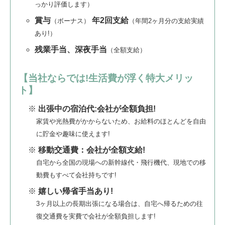
っかり評価します）
賞与
年2回支給
（ボーナス）
（年間2ヶ月分の支給実績
あり!）
残業手当、深夜手当
（全額支給）
【当社ならでは!生活費が浮く特大メリッ
ト】
出張中の宿泊代:会社が全額負担!
家賃や光熱費がかからないため、お給料のほとんどを自由
に貯金や趣味に使えます!
移動交通費：会社が全額支給!
自宅から全国の現場への新幹線代・飛行機代、現地での移
動費もすべて会社持ちです!
嬉しい帰省手当あり!
3ヶ月以上の長期出張になる場合は、自宅へ帰るための往
復交通費を実費で会社が全額負担します!